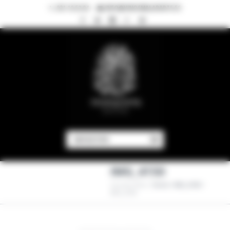
921 10 52 04
INFO@VINOSMALAPARTE.ES
NAVIGATION
IMG_4150
You Are Here:
Home
/
IMG_4150
/
IMG_4150