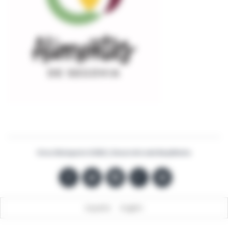
Vinos Malaparte ©2022 | Desarrollo web
BaqiMedia
Español
English