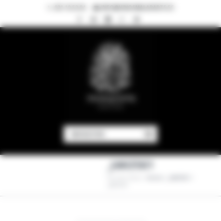
921 10 52 04
INFO@VINOSMALAPARTE.ES
NAVIGATION
_J4A3561
You Are Here:
Home
/
_J4A3561
/
_J4A3561