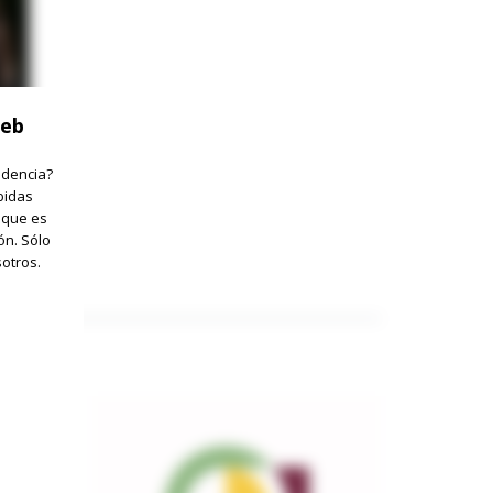
web
idencia?
bidas
 que es
ón. Sólo
otros.