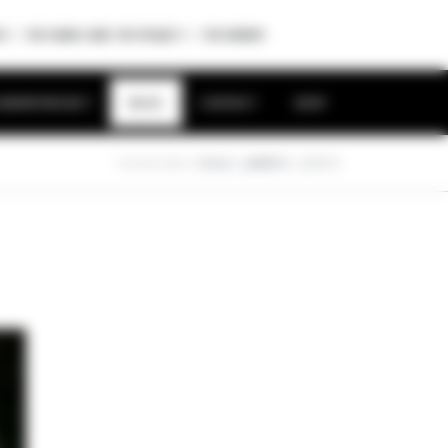
P
THE FAMILY AND THE PROJECT
THE WINERY
RAPES PROJECT
BLOG
CONTACT
SHOP
You Are Here:
Home
/
_J4A3813
/
_J4A3813