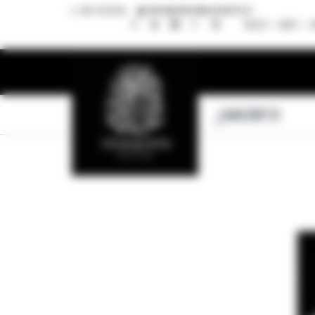
921 10 52 04
INFO@VINOSMALAPARTE.ES
BLOG
CART
C
_J4A3813