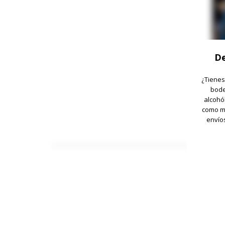
De
¿Tienes
bode
alcohó
como me
envío