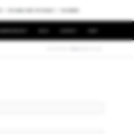
P
THE FAMILY AND THE PROJECT
THE WINERY
RAPES PROJECT
BLOG
CONTACT
SHOP
You Are Here:
Home
/
My Account