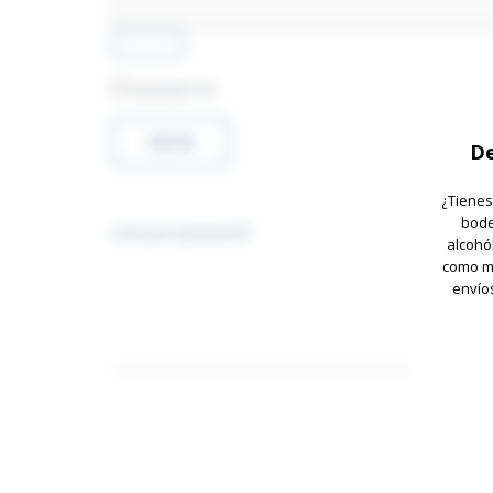
REMEMBER ME
LOG IN
De
¿Tienes
bode
Lost your password?
alcohó
como me
envío