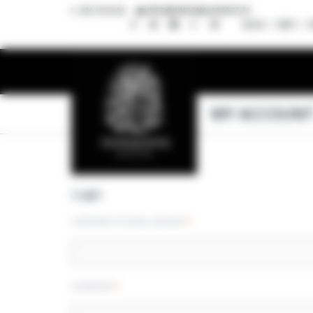
921 10 52 04
INFO@VINOSMALAPARTE.ES
BLOG
CART
C
MY ACCOUN
Login
REQUIRED
USERNAME OR EMAIL ADDRESS
*
REQUIRED
PASSWORD
*