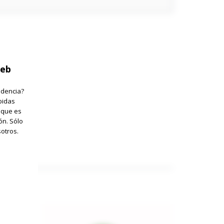
web
idencia?
bidas
 que es
ón. Sólo
otros.