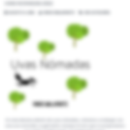
UVAS NOMADAS 2022
AGOSTO 4, 2022
VINOS MALAPARTE
SIN CATEGORÍA
En esta decima edición de uvas nómadas, volvemos a trabajar con
una uva conocida, La garnacha. Aunque el vino que os proponemos