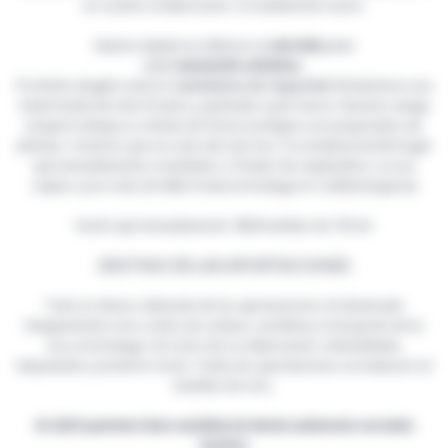
en cuanto a elaboración es totalmente nuevo.
Nuestro objetivo es elaborar un
vino tinto
joven
estilo
maceración carbónica.
El viñedo elegido está en
Castellanos de Zapardiel
(Ávila) tiene una
edad media de más 50 años y plantado a pie franco. Nuestro amigo
Joaquin trabaja su viñedo de forma ecológica con preparados de
plantas. Creemos que en este año tan loco la vendimia tendrá lugar
aproximadamente a mediados o finales de septiembre. La uva
viajara poco más de 60km hasta la bodega en Cuéllar(Segovia)
Serán aproximadamente 1800 botellas de 750 ml.
DESTINO DE LAS APORTACIONES
Todo en dinero obtenido de las aportaciones irá destinado
íntegramente a los costes de compra, vendimia y transporte de la
uva a la bodega. Así como de su elaboración, embotellado,
etiquetado y posterior envío. Todas las aportaciones se traducen en
botellas de vino.
En 2023 queremos hacer una fiesta de decimo aniversario con todos
vosotros.