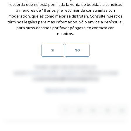
recuerda que no está permitida la venta de bebidas alcohólicas
No queremos adelantar acontecimientos pero el 2023 sería un año
a menores de 18 años y le recomienda consumirlas con
increíble para poder hacer esa fiesta que llevamos posponiendo
moderación, que es como mejor se disfrutan. Consulte nuestros
varios años por la situación sanitaria. La fecha estimada sería Junio.
términos legales para más información. Sólo envíos a Península ,
para otros destinos por favor póngase en contacto con
GRACIAS
nosotros.
¡Esperamos que os guste la propuesta y os animéis a participar!
SI
NO
SÍGUENOS
Puedes saber más de nosotros en
nuestro
facebook
,
twitter
,
instagram
o escríbenos un email
a
uvasnomadas@vinosmalaparte.es
ENLACE AL PROYECTO