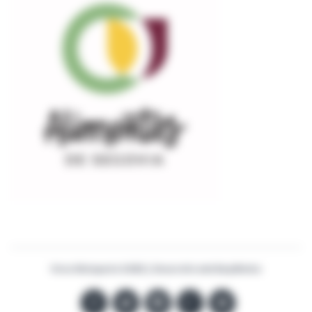
Vinos Malaparte ©2022 | Desarrollo web
BaqiMedia