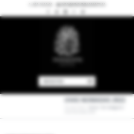
921 10 52 04
INFO@VINOSMALAPARTE.ES
NAVIGATION
UVAS NOMADAS 2022
You Are Here:
Home
/
Sin Categoría
/
Uvas Nomadas 2022