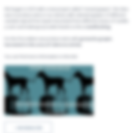
We began in 2013 with a new project called “nomad grapes”; the idea
was to produce wine in our winery with selected grapes of different
varieties tipical from Spain harvested from different areas of Castilla
y León and making it possible thanks to the
crowdfunding
.
For the first edition we produce wine with
grenache grapes
harvested in the area of Cebreros (Avila)
.
You can find more information in the link:
+ INFORMACIÓN