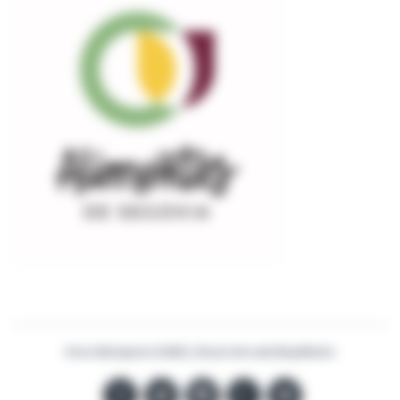
Vinos Malaparte ©2022 | Desarrollo web
BaqiMedia