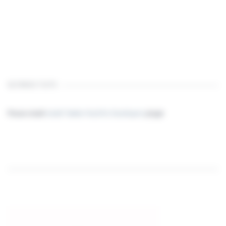
ÚLTIMOS TUITS
Please install
oAuth Twitter Feed for Developers
plugin