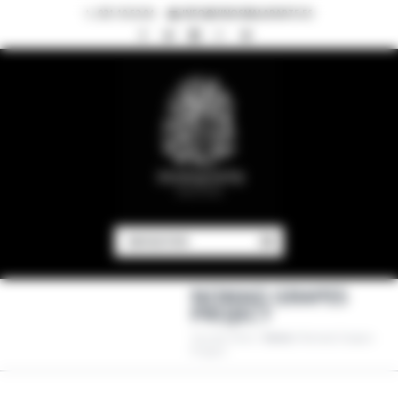
921 10 52 04
INFO@VINOSMALAPARTE.ES
NAVIGATION
NOMAD GRAPES
PROJECT
You Are Here:
Home
/
Nomad Grapes
Project